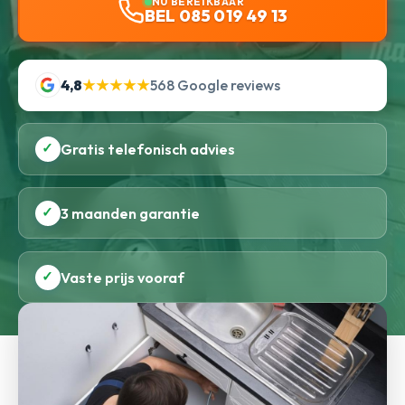
NU BEREIKBAAR
BEL 085 019 49 13
4,8
★★★★★
568 Google reviews
✓
Gratis telefonisch advies
✓
3 maanden garantie
✓
Vaste prijs vooraf