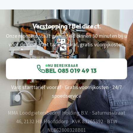
Verstopping? Bel direct.
Onze monteur staat gemiddeld binnen 30 minuten bij u
voor de deur. Vast tarief vooraf, gratis voorrijkosten.
NU BEREIKBAAR
BEL 085 019 49 13
Vast starttarief vooraf · Gratis voorrijkosten · 24/7
spoedservice
MMA Loodgietersbedrijf Holding B.V. · Saturnusstraat
46, 2132 HB Hoofddorp · KvK 83265392 · BTW
NL862800328B01