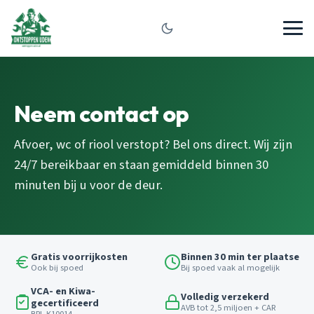
Neem contact op
Afvoer, wc of riool verstopt? Bel ons direct. Wij zijn
24/7 bereikbaar en staan gemiddeld binnen 30
minuten bij u voor de deur.
Gratis voorrijkosten
Binnen 30 min ter plaatse
Ook bij spoed
Bij spoed vaak al mogelijk
VCA- en Kiwa-
Volledig verzekerd
gecertificeerd
AVB tot 2,5 miljoen + CAR
BRL K10014