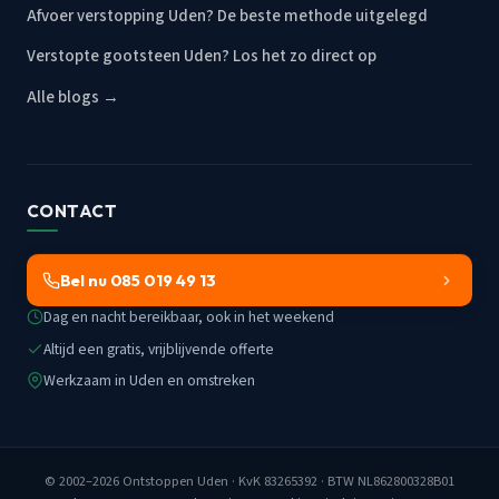
Afvoer verstopping Uden? De beste methode uitgelegd
Verstopte gootsteen Uden? Los het zo direct op
Alle blogs →
CONTACT
Bel nu 085 019 49 13
Dag en nacht bereikbaar, ook in het weekend
Altijd een gratis, vrijblijvende offerte
Werkzaam in Uden en omstreken
© 2002–2026
Ontstoppen Uden
· KvK 83265392 · BTW NL862800328B01