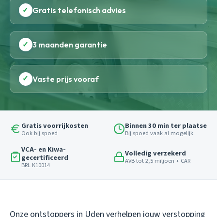
✓
Gratis telefonisch advies
✓
3 maanden garantie
✓
Vaste prijs vooraf
Gratis voorrijkosten
Binnen 30 min ter plaatse
Ook bij spoed
Bij spoed vaak al mogelijk
VCA- en Kiwa-
Volledig verzekerd
gecertificeerd
AVB tot 2,5 miljoen + CAR
BRL K10014
Onze ontstoppers in Uden verhelpen jouw verstopping