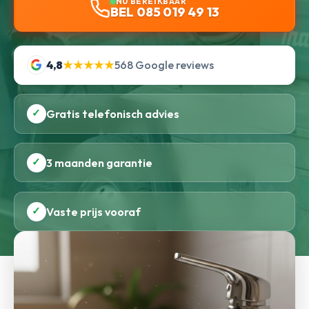
NU BEREIKBAAR
BEL 085 019 49 13
4,8
★★★★★
568 Google reviews
✓
Gratis telefonisch advies
✓
3 maanden garantie
✓
Vaste prijs vooraf