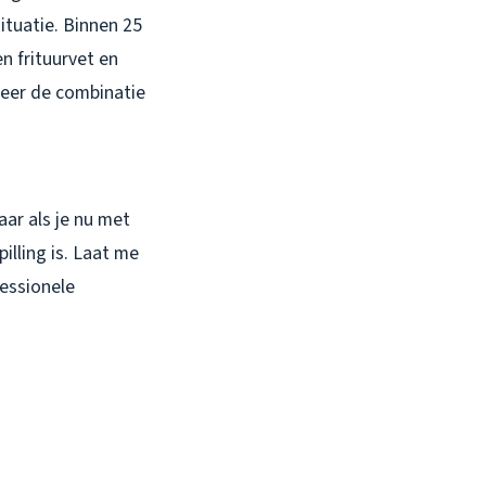
ituatie. Binnen 25
n frituurvet en
nneer de combinatie
ar als je nu met
illing is. Laat me
essionele