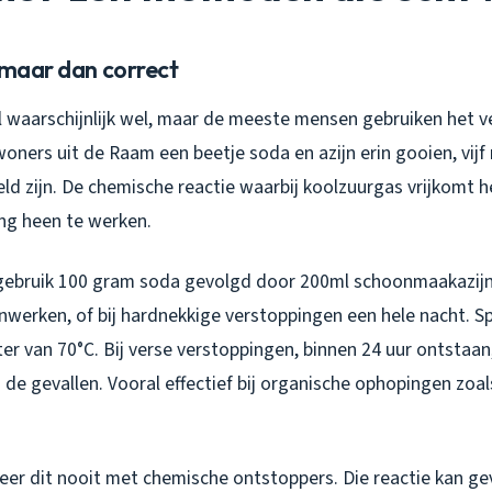
 maar dan correct
 waarschijnlijk wel, maar de meeste mensen gebruiken het ve
woners uit de Raam een beetje soda en azijn erin gooien, vij
ld zijn. De chemische reactie waarbij koolzuurgas vrijkomt h
ng heen te werken.
 gebruik 100 gram soda gevolgd door 200ml schoonmaakazijn.
inwerken, of bij hardnekkige verstoppingen een hele nacht. S
er van 70°C. Bij verse verstoppingen, binnen 24 uur ontstaan,
e gevallen. Vooral effectief bij organische ophopingen zoals
er dit nooit met chemische ontstoppers. Die reactie kan ge