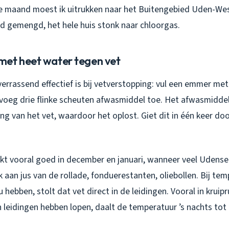
e maand moest ik uitrukken naar het Buitengebied Uden-We
d gemengd, het hele huis stonk naar chloorgas.
et heet water tegen vet
rrassend effectief is bij vetverstopping: vul een emmer met 
voeg drie flinke scheuten afwasmiddel toe. Het afwasmiddel
g van het vet, waardoor het oplost. Giet dit in één keer do
kt vooral goed in december en januari, wanneer veel Udens
 aan jus van de rollade, fonduerestanten, oliebollen. Bij te
 hebben, stolt dat vet direct in de leidingen. Vooral in kruip
n leidingen hebben lopen, daalt de temperatuur ’s nachts tot