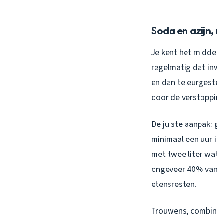
Soda en azijn,
Je kent het middel
regelmatig dat in
en dan teleurgeste
door de verstoppi
De juiste aanpak:
minimaal een uur 
met twee liter wat
ongeveer 40% van d
etensresten.
Trouwens, combine