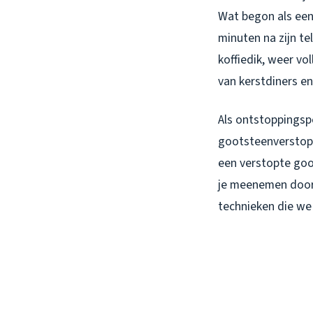
Wat begon als een
minuten na zijn te
koffiedik, weer vo
van kerstdiners en
Als ontstoppingspe
gootsteenverstopp
een verstopte goot
je meenemen door 
technieken die we