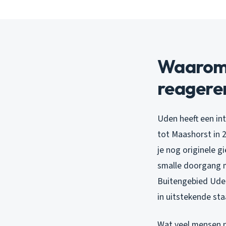
Waarom 
reagere
Uden heeft een in
tot Maashorst in 2
je nog originele g
smalle doorgang m
Buitengebied Uden
in uitstekende staa
Wat veel mensen n