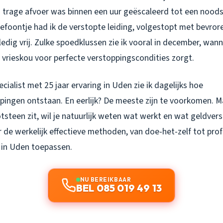
 trage afvoer was binnen een uur geëscaleerd tot een noods
lefoontje had ik de verstopte leiding, volgestopt met bevrore
lledig vrij. Zulke spoedklussen zie ik vooral in december, wa
 vrieskou voor perfecte verstoppingscondities zorgt.
cialist met 25 jaar ervaring in Uden zie ik dagelijks hoe
ingen ontstaan. En eerlijk? De meeste zijn te voorkomen. Ma
steen zit, wil je natuurlijk weten wat werkt en wat geldversp
de werkelijk effectieve methoden, van doe-het-zelf tot prof
 in Uden toepassen.
NU BEREIKBAAR
BEL 085 019 49 13