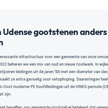
Udense gootstenen anders
n
teressante infrastructuur voor een gemeente van onze omvan
022 beheren we een mix van oud en nieuw rioolwerk. In wijke
ietijzeren leidingen uit de jaren ’60 met een diameter van sl
aakt ze extra gevoelig voor vetophoping. Daarentegen heef
-Oost moderne PE hoofdleidingen uit de VINEX-periode (19
t zijn.
iet beseffen: ons gemengde rioolstelsel betekent dat regen