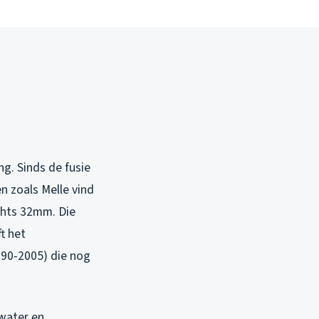
g. Sinds de fusie
n zoals Melle vind
echts 32mm. Die
t het
90-2005) die nog
water en