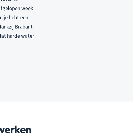
 afgelopen week
n je hebt een
dankzij Brabant
dat harde water
 werken