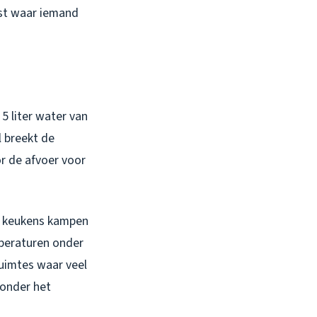
st waar iemand
5 liter water van
 breekt de
or de afvoer voor
e keukens kampen
mperaturen onder
ruimtes waar veel
 onder het