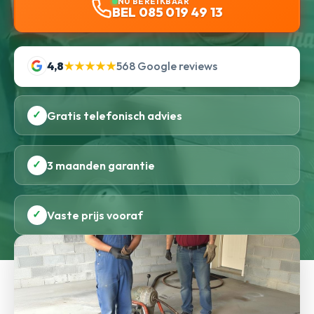
NU BEREIKBAAR
BEL 085 019 49 13
4,8
★★★★★
568 Google reviews
✓
Gratis telefonisch advies
✓
3 maanden garantie
✓
Vaste prijs vooraf